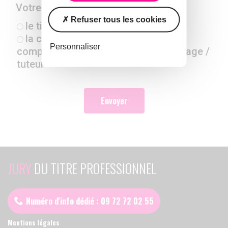
Votre demande concerne
*
Refuser tous les cookies
le titre professionnel
la certification relative aux
Personnaliser
compétences de maître d'apprentissage /
tuteur
Envoyer
JURY
DU TITRE PROFESSIONNEL
Numéro d'info dédié : 09 72 72 02 55
Mentions légales